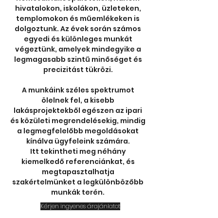
hivatalokon, iskolákon, üzleteken,
templomokon és műemlékeken is
dolgoztunk. Az évek során számos
egyedi és különleges munkát
végeztünk, amelyek mindegyike a
legmagasabb szintű minőséget és
precizitást tükrözi.
A munkáink széles spektrumot
ölelnek fel, a kisebb
lakásprojektekből egészen az ipari
és közületi megrendelésekig, mindig
a legmegfelelőbb megoldásokat
kínálva ügyfeleink számára.
Itt tekintheti meg néhány
kiemelkedő referenciánkat, és
megtapasztalhatja
szakértelmünket a legkülönbözőbb
munkák terén.
Kérjen ingyenes árajánlatot